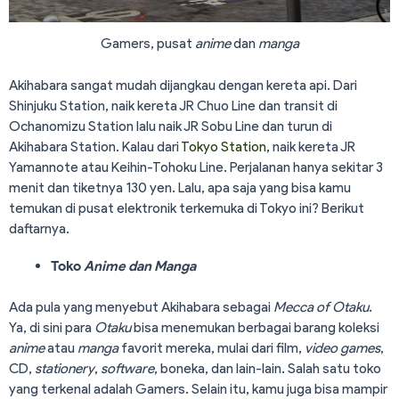
Gamers, pusat
anime
dan
manga
Akihabara sangat mudah dijangkau dengan kereta api. Dari
Shinjuku Station, naik kereta JR Chuo Line dan transit di
Ochanomizu Station lalu naik JR Sobu Line dan turun di
Akihabara Station. Kalau dari
Tokyo Station,
naik kereta JR
Yamannote atau Keihin-Tohoku Line. Perjalanan hanya sekitar 3
menit dan tiketnya 130 yen. Lalu, apa saja yang bisa kamu
temukan di pusat elektronik terkemuka di Tokyo ini? Berikut
daftarnya.
Toko
Anime dan Manga
Ada pula yang menyebut Akihabara sebagai
Mecca of Otaku
.
Ya, di sini para
Otaku
bisa menemukan berbagai barang koleksi
anime
atau
manga
favorit mereka, mulai dari film,
video games
,
CD,
stationery
,
software
, boneka, dan lain-lain. Salah satu toko
yang terkenal adalah Gamers. Selain itu, kamu juga bisa mampir