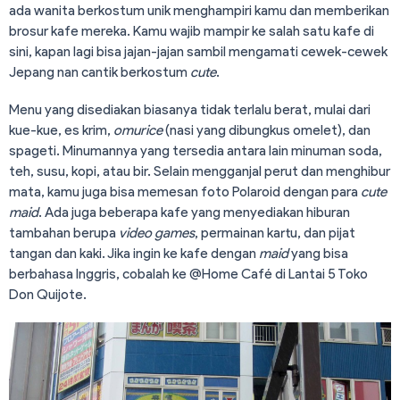
ada wanita berkostum unik menghampiri kamu dan memberikan
brosur kafe mereka. Kamu wajib mampir ke salah satu kafe di
sini, kapan lagi bisa jajan-jajan sambil mengamati cewek-cewek
Jepang nan cantik berkostum
cute
.
Menu yang disediakan biasanya tidak terlalu berat, mulai dari
kue-kue, es krim,
omurice
(nasi yang dibungkus omelet), dan
spageti. Minumannya yang tersedia antara lain minuman soda,
teh, susu, kopi, atau bir. Selain mengganjal perut dan menghibur
mata, kamu juga bisa memesan foto Polaroid dengan para
cute
maid
. Ada juga beberapa kafe yang menyediakan hiburan
tambahan berupa
video games
, permainan kartu, dan pijat
tangan dan kaki. Jika ingin ke kafe dengan
maid
yang bisa
berbahasa Inggris, cobalah ke @Home Café di Lantai 5 Toko
Don Quijote.