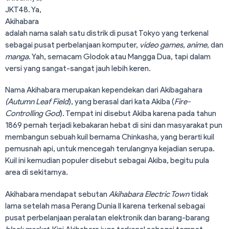
JKT48. Ya,
Akihabara
adalah nama salah satu distrik di pusat Tokyo yang terkenal
sebagai pusat perbelanjaan komputer,
video
games
,
anime
, dan
manga
. Yah, semacam Glodok atau Mangga Dua, tapi dalam
versi yang sangat-sangat jauh lebih keren.
Nama Akihabara merupakan kependekan dari Akibagahara
(Autumn Leaf Field
), yang berasal dari kata Akiba (
Fire-
Controlling God
). Tempat ini disebut Akiba karena pada tahun
1869 pernah terjadi kebakaran hebat di sini dan masyarakat pun
membangun sebuah kuil bernama Chinkasha, yang berarti kuil
pemusnah api, untuk mencegah terulangnya kejadian serupa.
Kuil ini kemudian populer disebut sebagai Akiba, begitu pula
area di sekitarnya.
Akihabara mendapat sebutan
Akihabara Electric Town
tidak
lama setelah masa Perang Dunia II karena terkenal sebagai
pusat perbelanjaan peralatan elektronik dan barang-barang