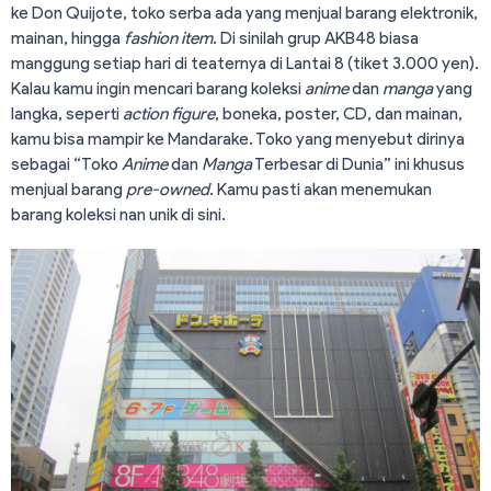
ke Don Quijote, toko serba ada yang menjual barang elektronik,
mainan, hingga
fashion item
. Di sinilah grup AKB48 biasa
manggung setiap hari di teaternya di Lantai 8 (tiket 3.000 yen).
Kalau kamu ingin mencari barang koleksi
anime
dan
manga
yang
langka, seperti
action
figure
, boneka, poster, CD, dan mainan,
kamu bisa mampir ke Mandarake. Toko yang menyebut dirinya
sebagai “Toko
Anime
dan
Manga
Terbesar di Dunia” ini khusus
menjual barang
pre-owned
. Kamu pasti akan menemukan
barang koleksi nan unik di sini.