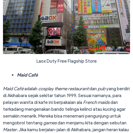
Laox Duty Free Flagship Store
Maid Café
Maid Café
adalah
cosplay
theme
restaurant
dan
pub
yang berdiri
di Akihabara sejak sekitar tahun 1999. Sesuai namanya, para
pelayan wanita di kafe ini berpakaian ala
French maids
dan
terkadang mengenakan bando telinga kelinci atau kucing agar
semakin menarik. Mereka bisa menemani pengunjung untuk
mengobrol tentang
games
dan menjamu kita dengan sebutan
Master
. Jika kamu berjalan-jalan di Akihabara, jangan heran kalau