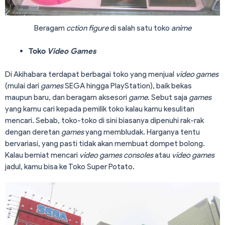
Beragam
cction figure
di salah satu toko
anime
Toko
Video
Games
Di Akihabara terdapat berbagai toko yang menjual
video games
(mulai dari
games
SEGA hingga PlayStation), baik bekas
maupun baru, dan beragam aksesori
game
. Sebut saja
games
yang kamu cari kepada pemilik toko kalau kamu kesulitan
mencari. Sebab, toko-toko di sini biasanya dipenuhi rak-rak
dengan deretan
games
yang membludak. Harganya tentu
bervariasi, yang pasti tidak akan membuat dompet bolong.
Kalau berniat mencari
video games consoles
atau
video games
jadul, kamu bisa ke Toko Super Potato.