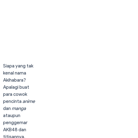
Akihabara: Negeri
Impian para Otaku
Last Update. Nov 7, 2024
3,650
8
Siapa yang tak
kenal nama
Akihabara?
Apalagi buat
para cowok
pencinta
anime
dan
manga
ataupun
penggemar
AKB48 dan
titisannya,