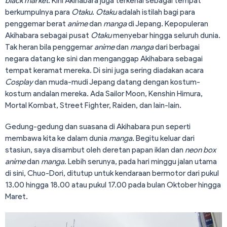
black market
. Kini Akihabara juga terkenal sebagai tempat
berkumpulnya para
Otaku
.
Otaku
adalah istilah bagi para
penggemar berat
anime
dan
manga
di Jepang. Kepopuleran
Akihabara sebagai pusat
Otaku
menyebar hingga seluruh dunia.
Tak heran bila penggemar
anime
dan
manga
dari berbagai
negara datang ke sini dan menganggap Akihabara sebagai
tempat keramat mereka. Di sini juga sering diadakan acara
Cosplay
dan muda-mudi Jepang datang dengan kostum-
kostum andalan mereka. Ada Sailor Moon, Kenshin Himura,
Mortal Kombat, Street Fighter, Raiden, dan lain-lain.
Gedung-gedung dan suasana di Akihabara pun seperti
membawa kita ke dalam dunia
manga
. Begitu keluar dari
stasiun, saya disambut oleh deretan papan iklan dan
neon box
anime
dan
manga
. Lebih serunya, pada hari minggu jalan utama
di sini, Chuo-Dori, ditutup untuk kendaraan bermotor dari pukul
13.00 hingga 18.00 atau pukul 17.00 pada bulan Oktober hingga
Maret.