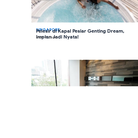
SINGAPORE
Pelesir di Kapal Pesiar Genting Dream,
Impian Jadi Nyata!
NOV 7, 2024