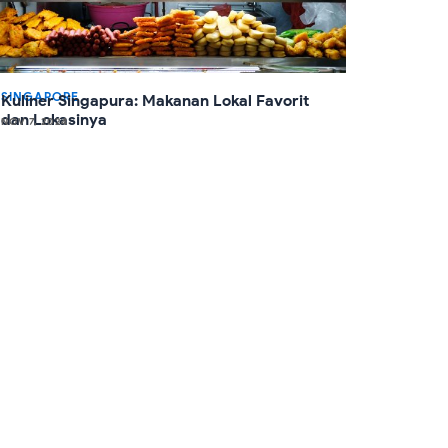
SINGAPORE
Kuliner Singapura: Makanan Lokal Favorit
dan Lokasinya
NOV 7, 2024