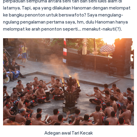
perpaduan sempurna antara seni tari dan seni lukis alam di
latarnya. Tapi, apa yang dilakukan Hanoman dengan melompat
ke bangku penonton untuk berswafoto? Saya mengulang-
ngulang pengalaman pertama saya, hm, dulu Hanoman hanya
melompat ke arah penonton seperti… menakut-nakuti(?).
Adegan awal Tari Kecak