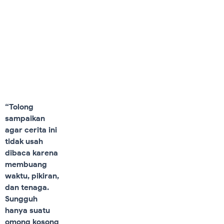
Antara Tari Kecak dan
Jejak Walmiki
Last Update. Jul 12, 2017
3,890
12
“Tolong
sampaikan
agar cerita ini
tidak usah
dibaca karena
membuang
waktu, pikiran,
dan tenaga.
Sungguh
hanya suatu
omong kosong