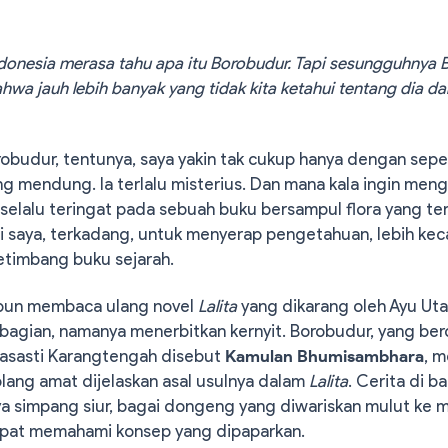
donesia merasa tahu apa itu Borobudur. Tapi sesungguhnya 
ahwa jauh lebih banyak yang tidak kita ketahui tentang dia da
robudur, tentunya, saya yakin tak cukup hanya dengan sepe
g mendung. Ia terlalu misterius. Dan mana kala ingin me
selalu teringat pada sebuah buku bersampul flora yang ter
gi saya, terkadang, untuk menyerap pengetahuan, lebih ke
etimbang buku sejarah.
 pun membaca ulang novel
Lalita
yang dikarang oleh Ayu Uta
bagian, namanya menerbitkan kernyit. Borobudur, yang be
asasti Karangtengah disebut
Kamulan Bhumisambhara
, 
ng amat dijelaskan asal usulnya dalam
Lalita
. Cerita di ba
simpang siur, bagai dongeng yang diwariskan mulut ke m
apat memahami konsep yang dipaparkan.