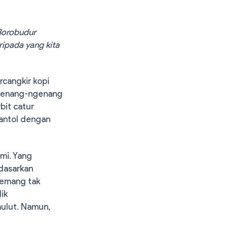
Borobudur
ripada yang kita
rcangkir kopi
ngenang-ngenang
bit catur
cantol dengan
mi. Yang
rdasarkan
memang tak
lik
ulut. Namun,