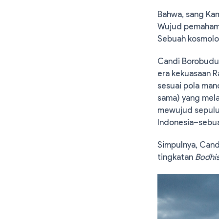
Bahwa, sang Kam
Wujud pemahaman
Sebuah kosmolog
Candi Borobudur
era kekuasaan 
sesuai pola mand
sama) yang mela
mewujud sepuluh
Indonesia–sebua
Simpulnya, Cand
tingkatan
Bodhis