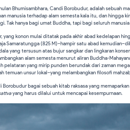
ulan Bhumisambhara, Candi Borobudur, adalah sebuah ma
 manusia terhadap alam semesta kala itu, dan hingga kini
i. Tak hanya bagi umat Buddha, tapi bagi seluruh manusia 
, yang konon mulai ditatak pada akhir abad kedelapan hin
Raja Samaratungga (825 M)–hampir satu abad kemudian–d
ala yang tersusun atas bujur sangkar dan lingkaran konsen
mbangkan alam semesta menurut aliran Buddha-Mahayana.
 pelataran yang mirip punden berundak dari zaman megal
h temuan unsur lokal–yang melambangkan filosofi mahza
i Borobudur bagai sebuah kitab raksasa yang memaparkan
attva
yang harus dilalui untuk mencapai kesempurnaan.