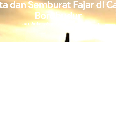
ita dan Semburat Fajar di C
Borobudur
Last Update. Aug 16, 2019
3,236
1