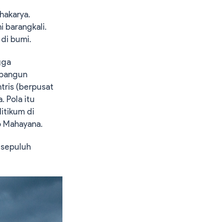
hakarya.
 barangkali.
di bumi.
gga
ibangun
tris (berpusat
 Pola itu
itikum di
b Mahayana.
 sepuluh