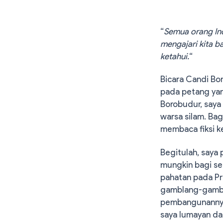
“
Semua orang In
mengajari kita b
ketahui.
“
Bicara Candi Bo
pada petang yan
Borobudur, saya 
warsa silam. Ba
membaca fiksi k
Begitulah, saya
mungkin bagi se
pahatan pada Pr
gamblang-gambla
pembangunannya 
saya lumayan d