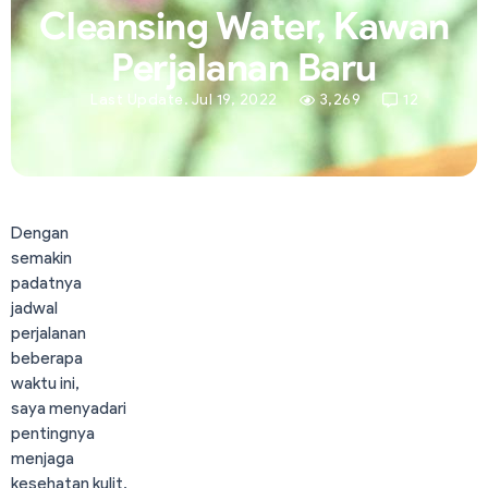
Cleansing Water, Kawan
Perjalanan Baru
Last Update. Jul 19, 2022
3,269
12
Dengan
semakin
padatnya
jadwal
perjalanan
beberapa
waktu ini,
saya menyadari
pentingnya
menjaga
kesehatan kulit,