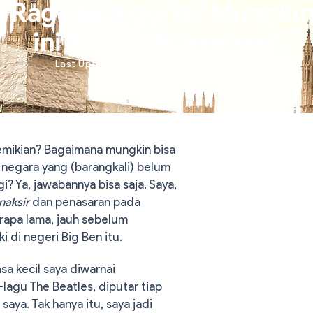
 Ragu ke Inggris? Mungkin
ini Bisa Jadi Inspirasi!
Last Update. Nov 7, 2024
3,070
24
mikian? Bagaimana mungkin bisa
 negara yang (barangkali) belum
i? Ya, jawabannya bisa saja. Saya,
naksir
dan penasaran pada
erapa lama, jauh sebelum
i di negeri Big Ben itu.
asa kecil saya diwarnai
lagu The Beatles, diputar tiap
saya. Tak hanya itu, saya jadi