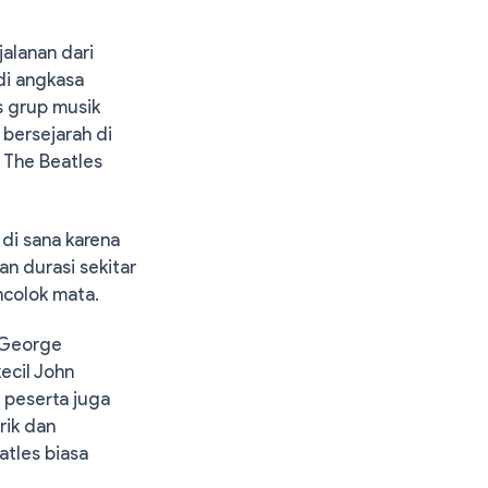
alanan dari
di angkasa
as grup musik
 bersejarah di
m The Beatles
di sana karena
an durasi sekitar
ncolok mata.
n George
kecil John
 peserta juga
rik dan
atles biasa