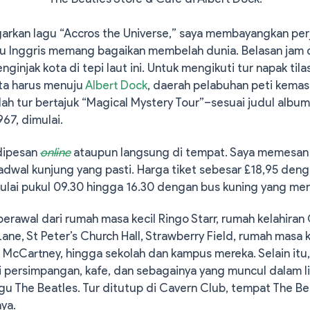
rkan lagu “Accros the Universe,” saya membayangkan perj
u Inggris memang bagaikan membelah dunia. Belasan jam 
nginjak kota di tepi laut ini. Untuk mengikuti tur napak til
kita harus menuju
Albert Dock
, daerah pelabuhan peti kemas
nilah tur bertajuk “Magical Mystery Tour”–sesuai judul albu
967, dimulai.
 dipesan
online
ataupun langsung di tempat. Saya memesan 
adwal kunjung yang pasti. Harga tiket sebesar £18,95 deng
mulai pukul 09.30 hingga 16.30 dengan bus kuning yang me
berawal dari rumah masa kecil Ringo Starr, rumah kelahira
Lane, St Peter’s Church Hall, Strawberry Field, rumah masa 
 McCartney, hingga sekolah dan kampus mereka. Selain itu,
i persimpangan, kafe, dan sebagainya yang muncul dalam li
gu The Beatles. Tur ditutup di Cavern Club, tempat The Be
ya.