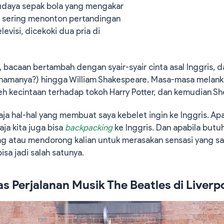
udaya sepak bola yang mengakar
na sering menonton pertandingan
elevisi, dicekoki dua pria di
, bacaan bertambah dengan syair-syair cinta asal Inggris, d
namanya?) hingga William Shakespeare. Masa-masa melanko
eh kecintaan terhadap tokoh Harry Potter, dan kemudian Sh
aja hal-hal yang membuat saya kebelet ingin ke Inggris. A
aja kita juga bisa
backpacking
ke Inggris. Dan apabila butuh
 atau mendorong kalian untuk merasakan sensasi yang s
bisa jadi salah satunya.
las Perjalanan Musik The Beatles di Liverp