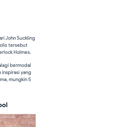
ari John Suckling
lis tersebut
erlock Holmes.
palagi bermodal
 inspirasi yang
ama, mungkin 5
ool