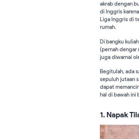
akrab dengan b
di Inggris kare
Liga Inggris di t
rumah.
Di bangku kuliah
(pernah dengar 
juga diwarnai ol
Begitulah, ada s
sepuluh jutaan s
dapat memancing
hal di bawah ini 
1. Napak Ti