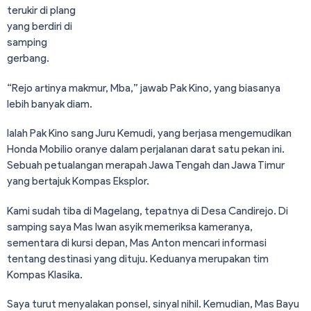
terukir di plang
yang berdiri di
samping
gerbang.
“Rejo artinya makmur, Mba,” jawab Pak Kino, yang biasanya
lebih banyak diam.
Ialah Pak Kino sang Juru Kemudi, yang berjasa mengemudikan
Honda Mobilio oranye dalam perjalanan darat satu pekan ini.
Sebuah petualangan merapah Jawa Tengah dan Jawa Timur
yang bertajuk Kompas Eksplor.
Kami sudah tiba di Magelang, tepatnya di Desa Candirejo. Di
samping saya Mas Iwan asyik memeriksa kameranya,
sementara di kursi depan, Mas Anton mencari informasi
tentang destinasi yang dituju. Keduanya merupakan tim
Kompas Klasika.
Saya turut menyalakan ponsel, sinyal nihil. Kemudian, Mas Bayu