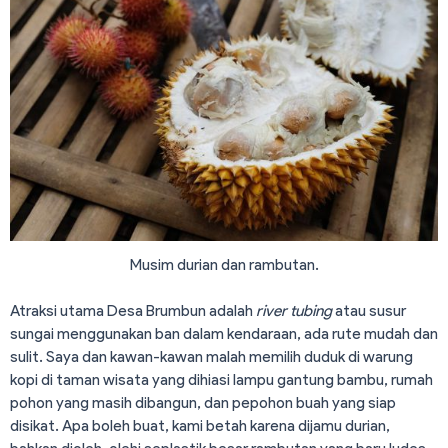
Musim durian dan rambutan.
Atraksi utama Desa Brumbun adalah
river tubing
atau susur
sungai menggunakan ban dalam kendaraan, ada rute mudah dan
sulit. Saya dan kawan-kawan malah memilih duduk di warung
kopi di taman wisata yang dihiasi lampu gantung bambu, rumah
pohon yang masih dibangun, dan pepohon buah yang siap
disikat. Apa boleh buat, kami betah karena dijamu durian,