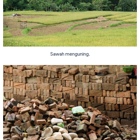
Sawah menguning.