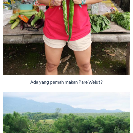
Ada yang pernah makan Pare Welut?