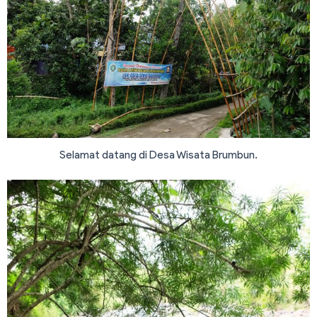
Selamat datang di Desa Wisata Brumbun.