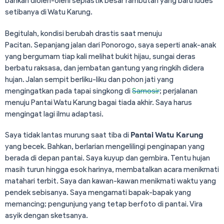
bahkan dioleh-olehi seplastik besar rambutan yang baru ludes
setibanya di Watu Karung.
Begitulah, kondisi berubah drastis saat menuju
Pacitan. Sepanjang jalan dari Ponorogo, saya seperti anak-anak
yang bergumam tiap kali melihat bukit hijau, sungai deras
berbatu raksasa, dan jembatan gantung yang ringkih didera
hujan. Jalan sempit berliku-liku dan pohon jati yang
mengingatkan pada tapai singkong di
Samosir
; perjalanan
menuju Pantai Watu Karung bagai tiada akhir. Saya harus
mengingat lagi ilmu adaptasi.
Saya tidak lantas murung saat tiba di
Pantai Watu Karung
yang becek. Bahkan, berlarian mengelilingi penginapan yang
berada di depan pantai. Saya kuyup dan gembira. Tentu hujan
masih turun hingga esok harinya, membatalkan acara menikmati
matahari terbit. Saya dan kawan-kawan menikmati waktu yang
pendek sebisanya. Saya mengamati bapak-bapak yang
memancing; pengunjung yang tetap berfoto di pantai. Vira
asyik dengan sketsanya.