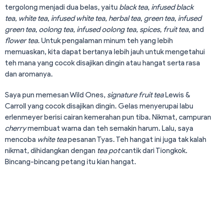
tergolong menjadi dua belas, yaitu
black tea
,
infused black
tea
,
white tea
,
infused white tea
,
herbal tea
,
green tea
,
infused
green tea
,
oolong tea
,
infused oolong tea
,
spices
,
fruit tea
, and
flower tea
. Untuk pengalaman minum teh yang lebih
memuaskan, kita dapat bertanya lebih jauh untuk mengetahui
teh mana yang cocok disajikan dingin atau hangat serta rasa
dan aromanya.
Saya pun memesan Wild Ones,
signature fruit tea
Lewis &
Carroll yang cocok disajikan dingin. Gelas menyerupai labu
erlenmeyer berisi cairan kemerahan pun tiba. Nikmat, campuran
cherry
membuat warna dan teh semakin harum. Lalu, saya
mencoba
white tea
pesanan Tyas. Teh hangat ini juga tak kalah
nikmat, dihidangkan dengan
tea pot
cantik dari Tiongkok.
Bincang-bincang petang itu kian hangat.