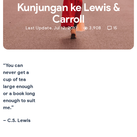
Kunjungan ke Lewis &
Carroll
Last Update. Jul 12, 2017
3,908
15
“You can
never get a
cup of tea
large enough
or a book long
enough to suit
me.”
– C.S. Lewis