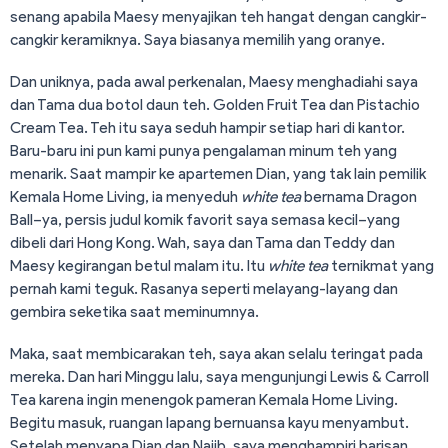
senang apabila Maesy menyajikan teh hangat dengan cangkir-
cangkir keramiknya. Saya biasanya memilih yang oranye.
Dan uniknya, pada awal perkenalan, Maesy menghadiahi saya
dan Tama dua botol daun teh. Golden Fruit Tea dan Pistachio
Cream Tea. Teh itu saya seduh hampir setiap hari di kantor.
Baru-baru ini pun kami punya pengalaman minum teh yang
menarik. Saat mampir ke apartemen Dian, yang tak lain pemilik
Kemala Home Living, ia menyeduh
white tea
bernama Dragon
Ball–ya, persis judul komik favorit saya semasa kecil–yang
dibeli dari Hong Kong. Wah, saya dan Tama dan Teddy dan
Maesy kegirangan betul malam itu. Itu
white
tea
ternikmat yang
pernah kami teguk. Rasanya seperti melayang-layang dan
gembira seketika saat meminumnya.
Maka, saat membicarakan teh, saya akan selalu teringat pada
mereka. Dan hari Minggu lalu, saya mengunjungi Lewis & Carroll
Tea karena ingin menengok pameran Kemala Home Living.
Begitu masuk, ruangan lapang bernuansa kayu menyambut.
Setelah menyapa Dian dan Najib, saya menghampiri barisan