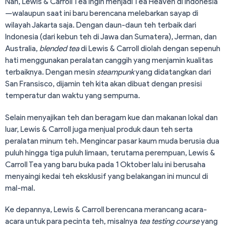
Nah, Lewis & Carroll Tea ingin menjadi Tea Heaven di Indonesia
—walaupun saat ini baru berencana melebarkan sayap di
wilayah Jakarta saja. Dengan daun-daun teh terbaik dari
Indonesia (dari kebun teh di Jawa dan Sumatera), Jerman, dan
Australia,
blended tea
di Lewis & Carroll diolah dengan sepenuh
hati menggunakan peralatan canggih yang menjamin kualitas
terbaiknya. Dengan mesin
steampunk
yang didatangkan dari
San Fransisco, dijamin teh kita akan dibuat dengan presisi
temperatur dan waktu yang sempurna.
Selain menyajikan teh dan beragam kue dan makanan lokal dan
luar, Lewis & Carroll juga menjual produk daun teh serta
peralatan minum teh. Mengincar pasar kaum muda berusia dua
puluh hingga tiga puluh limaan, terutama perempuan, Lewis &
Carroll Tea yang baru buka pada 1 Oktober lalu ini berusaha
menyaingi kedai teh eksklusif yang belakangan ini muncul di
mal-mal.
Ke depannya, Lewis & Carroll berencana merancang acara-
acara untuk para pecinta teh, misalnya
tea testing course
yang