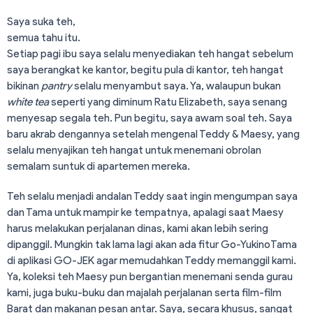
Saya suka teh,
semua tahu itu.
Setiap pagi ibu saya selalu menyediakan teh hangat sebelum
saya berangkat ke kantor, begitu pula di kantor, teh hangat
bikinan
pantry
selalu menyambut saya. Ya, walaupun bukan
white tea
seperti yang diminum Ratu Elizabeth, saya senang
menyesap segala teh. Pun begitu, saya awam soal teh. Saya
baru akrab dengannya setelah mengenal Teddy & Maesy, yang
selalu menyajikan teh hangat untuk menemani obrolan
semalam suntuk di apartemen mereka.
Teh selalu menjadi andalan Teddy saat ingin mengumpan saya
dan Tama untuk mampir ke tempatnya, apalagi saat Maesy
harus melakukan perjalanan dinas, kami akan lebih sering
dipanggil. Mungkin tak lama lagi akan ada fitur Go-YukinoTama
di aplikasi GO-JEK agar memudahkan Teddy memanggil kami.
Ya, koleksi teh Maesy pun bergantian menemani senda gurau
kami, juga buku-buku dan majalah perjalanan serta film-film
Barat dan makanan pesan antar. Saya, secara khusus, sangat