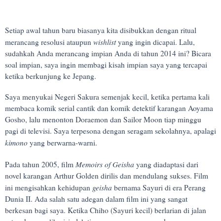
Setiap awal tahun baru biasanya kita disibukkan dengan ritual
wishlist
merancang resolusi ataupun
yang ingin dicapai. Lalu,
sudahkah Anda merancang impian Anda di tahun 2014 ini? Bicara
soal impian, saya ingin membagi kisah impian saya yang tercapai
ketika berkunjung ke Jepang.
Saya menyukai Negeri Sakura semenjak kecil, ketika pertama kali
membaca komik serial cantik dan komik detektif karangan Aoyama
Gosho, lalu menonton Doraemon dan Sailor Moon tiap minggu
pagi di televisi. Saya terpesona dengan seragam sekolahnya, apalagi
kimono
yang berwarna-warni.
Memoirs of Geisha
Pada tahun 2005, film
yang diadaptasi dari
novel karangan Arthur Golden dirilis dan mendulang sukses. Film
geisha
ini mengisahkan kehidupan
bernama Sayuri di era Perang
Dunia II. Ada salah satu adegan dalam film ini yang sangat
berkesan bagi saya. Ketika Chiho (Sayuri kecil) berlarian di jalan