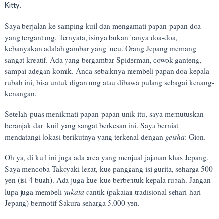
Kitty.
Saya berjalan ke samping kuil dan mengamati papan-papan doa
yang tergantung. Ternyata, isinya bukan hanya doa-doa,
kebanyakan adalah gambar yang lucu. Orang Jepang memang
sangat kreatif. Ada yang bergambar Spiderman, cowok ganteng,
sampai adegan komik. Anda sebaiknya membeli papan doa kepala
rubah ini, bisa untuk digantung atau dibawa pulang sebagai kenang-
kenangan.
Setelah
puas menikmati papan-papan unik itu, saya memutuskan
beranjak dari kuil yang sangat berkesan ini. Saya berniat
geisha
mendatangi lokasi berikutnya yang terkenal dengan
: Gion.
Oh ya, di kuil ini juga ada area yang menjual jajanan khas Jepang.
Saya mencoba Takoyaki lezat, kue panggang isi gurita, seharga 500
yen (isi 4 buah). Ada juga kue-kue berbentuk kepala rubah. Jangan
yukata
lupa juga membeli
cantik (pakaian tradisional sehari-hari
Jepang) bermotif Sakura seharga 5.000 yen.