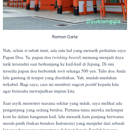
Romon Gate
Nah, selain si rubah imut, ada satu hal yang menarik perhatian saya:
wishing board
Papan Doa. Ya, papan doa (
) memang menjadi daya
tarik tersendiri saat berkunjung ke kuil-kuil di Jepang. Di sini
torii
tersedia papan doa berbentuk
seharga 500 yen. Tulis doa Anda
lalu gantung di tempat yang disediakan. Yah, mudah-mudahan
terkabul. Bagi saya, cara ini memberi sugesti positif kepada kita
agar berusaha mewujudkan impian kita.
Saat asyik memotret suasana sekitar yang indah, saya melihat ada
pengunjung yang sedang berdoa. Pertama-tama mereka melempar
koin ke dalam bangunan kuil, lalu menarik kain panjang berwarna
merah-putih (bukan bendera Indonesia) yang menjulur dari sebuah
lonceng besar yang tergantung di langit-langit. Setelah lonceng