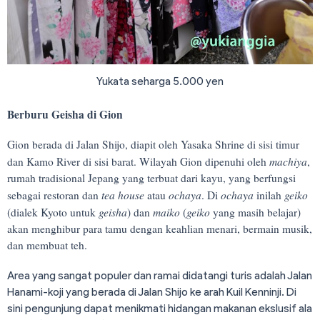
Yukata seharga 5.000 yen
Berburu Geisha di Gion
Gion berada di Jalan Shijo, diapit oleh Yasaka Shrine di sisi timur
machiya
dan Kamo River di sisi barat. Wilayah Gion dipenuhi oleh
,
rumah tradisional Jepang yang terbuat dari kayu, yang berfungsi
tea house
ochaya
ochaya
geiko
sebagai restoran dan
atau
. Di
inilah
geisha
maiko
geiko
(dialek Kyoto untuk
) dan
(
yang masih belajar)
akan menghibur para tamu dengan keahlian menari, bermain musik,
dan membuat teh.
Area yang sangat populer dan ramai didatangi turis adalah Jalan
Hanami-koji yang berada di Jalan Shijo ke arah Kuil Kenninji. Di
sini pengunjung dapat menikmati hidangan makanan ekslusif ala