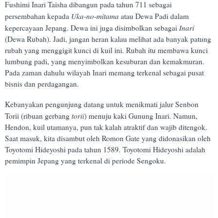
Fushimi Inari Taisha dibangun pada tahun 711 sebagai
Uka-no-mitama
persembahan kepada
atau Dewa Padi dalam
Inari
kepercayaan Jepang. Dewa ini juga disimbolkan sebagai
(Dewa Rubah). Jadi, jangan heran kalau melihat ada banyak patung
rubah yang menggigit kunci di kuil ini. Rubah itu membawa kunci
lumbung padi, yang menyimbolkan kesuburan dan kemakmuran.
Pada zaman dahulu wilayah Inari memang terkenal sebagai pusat
bisnis dan perdagangan.
Kebanyakan pengunjung datang untuk menikmati jalur Senbon
torii
Torii (ribuan gerbang
) menuju kaki Gunung Inari. Namun,
Hendon, kuil utamanya, pun tak kalah atraktif dan wajib ditengok.
Saat masuk, kita disambut oleh Romon Gate yang didonasikan oleh
Toyotomi Hideyoshi pada tahun 1589. Toyotomi Hideyoshi adalah
pemimpin Jepang yang terkenal di periode Sengoku.