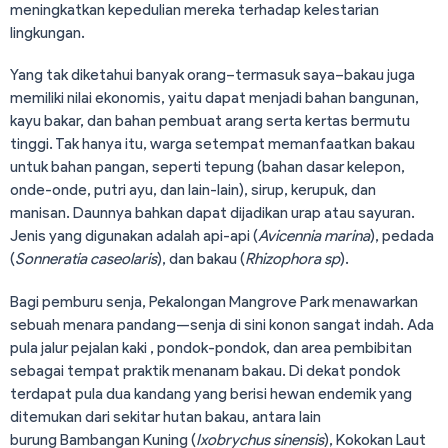
meningkatkan kepedulian mereka terhadap kelestarian
lingkungan.
Yang tak diketahui banyak orang–termasuk saya–bakau juga
memiliki nilai ekonomis, yaitu dapat menjadi bahan bangunan,
kayu bakar, dan bahan pembuat arang serta kertas bermutu
tinggi. Tak hanya itu, warga setempat memanfaatkan bakau
untuk bahan pangan, seperti tepung (bahan dasar kelepon,
onde-onde, putri ayu, dan lain-lain), sirup, kerupuk, dan
manisan. Daunnya bahkan dapat dijadikan urap atau sayuran.
Jenis yang digunakan adalah api-api (
Avicennia
marina
), pedada
(
Sonneratia caseolaris
), dan bakau (
Rhizophora
sp
).
Bagi pemburu senja, Pekalongan Mangrove Park menawarkan
sebuah menara pandang—senja di sini konon sangat indah. Ada
pula jalur pejalan kaki , pondok-pondok, dan area pembibitan
sebagai tempat praktik menanam bakau. Di dekat pondok
terdapat pula dua kandang yang berisi hewan endemik yang
ditemukan dari sekitar hutan bakau, antara lain
burung Bambangan Kuning (
Ixobrychus
sinensis
), Kokokan Laut