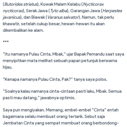
(
Butorides striatus
), Kowak Malam Kelabu (
Nycticorax
nycticorax
), Serak Jawa (
Tyto
alba
), Garangan Jawa (
Herpestes
javanicus
), dan Biawak (
Varanus
salvator
). Namun, tak perlu
khawatir, setelah cukup besar, hewan-hewan itu akan
dikembalikan ke alam.
***
“Itu namanya Pulau Cinta, Mbak,” ujar Bapak Pemandu saat saya
menyipitkan mata melihat sebuah papan petunjuk berwarna
hijau.
“Kenapa namanya Pulau Cinta, Pak?” tanya saya polos.
“Soalnya kalau namanya cinta-cintaan pasti laku, Mbak. Semua
pasti mau datang,” jawabnya optimis.
Saya pun mengiyakan. Memang, embel-embel “Cinta” entah
bagaimana selalu membuat orang tertarik. Sebut saja
Jembatan Cinta yang sempat membuat orang berbondong-