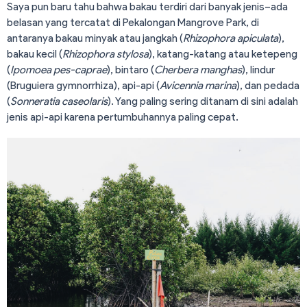
Saya pun baru tahu bahwa bakau terdiri dari banyak jenis–ada
belasan yang tercatat di Pekalongan Mangrove Park, di
antaranya bakau minyak atau jangkah (
Rhizophora apiculata
),
bakau kecil (
Rhizophora stylosa
), katang-katang atau ketepeng
(
Ipomoea pes-caprae
), bintaro (
Cherbera manghas
), lindur
(Bruguiera gymnorrhiza), api-api (
Avicennia
marina
), dan pedada
(
Sonneratia caseolaris
). Yang paling sering ditanam di sini adalah
jenis api-api karena pertumbuhannya paling cepat.