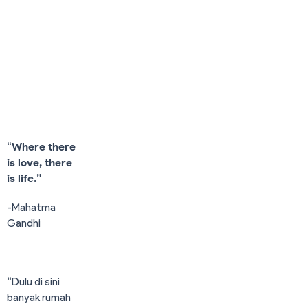
Pekalongan Mangrove
Park
Last Update. Jul 12, 2017
3,941
24
“
Where there
is love, there
is life.”
-Mahatma
Gandhi
“Dulu di sini
banyak rumah