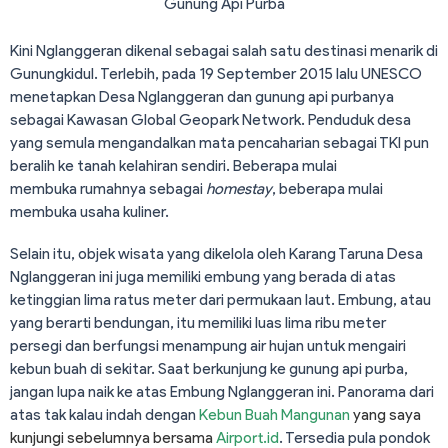
Gunung Api Purba
Kini Nglanggeran dikenal sebagai salah satu destinasi menarik di
Gunungkidul. Terlebih, pada 19 September 2015 lalu UNESCO
menetapkan Desa Nglanggeran dan gunung api purbanya
sebagai Kawasan Global Geopark Network. Penduduk desa
yang semula mengandalkan mata pencaharian sebagai TKI pun
beralih ke tanah kelahiran sendiri. Beberapa mulai
membuka rumahnya sebagai
homestay
, beberapa mulai
membuka usaha kuliner.
Selain itu, objek wisata yang dikelola oleh Karang Taruna Desa
Nglanggeran ini juga memiliki embung yang berada di atas
ketinggian lima ratus meter dari permukaan laut. Embung, atau
yang berarti bendungan, itu memiliki luas lima ribu meter
persegi dan berfungsi menampung air hujan untuk mengairi
kebun buah di sekitar. Saat berkunjung ke gunung api purba,
jangan lupa naik ke atas Embung Nglanggeran ini. Panorama dari
atas tak kalau indah dengan
Kebun Buah Mangunan
yang saya
kunjungi sebelumnya bersama
Airport.id
. Tersedia pula pondok