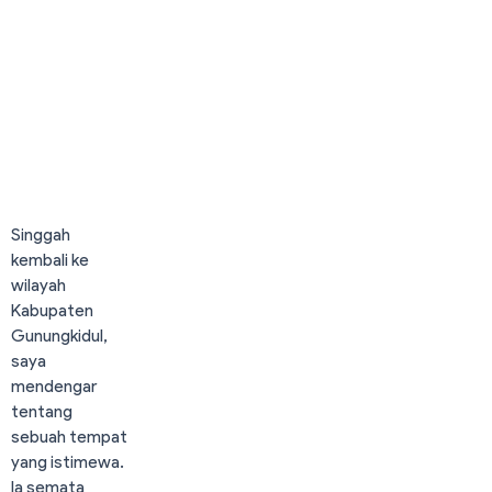
Nglanggeran: Gunung
Api Purba
Last Update. Nov 5, 2017
3,666
10
Singgah
kembali ke
wilayah
Kabupaten
Gunungkidul,
saya
mendengar
tentang
sebuah tempat
yang istimewa.
Ia semata