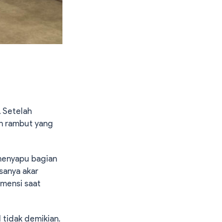
. Setelah
an rambut yang
 menyapu bagian
asanya akar
imensi saat
l tidak demikian.