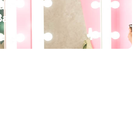
ala
Bar