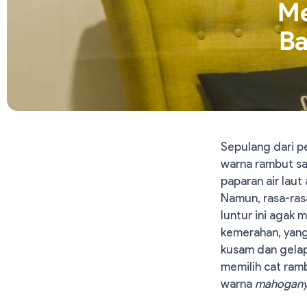
Me
Ba
Sepulang dari pe
warna rambut say
paparan air laut
Namun, rasa-ras
luntur ini agak 
kemerahan, yang 
kusam dan gelap.
memilih cat ramb
warna
mahogan