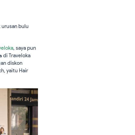
 urusan bulu
veloka
, saya pun
pa
di Traveloka
an diskon
, yaitu Hair