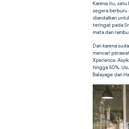
Karena itu, satu 
segera berburu 
diandalkan untu
teringat pada S
mata dan rambut
Dan karena sud
mencari perawat
Xperience. Asyi
hingga 50%. Usu
Balayage dan Ha