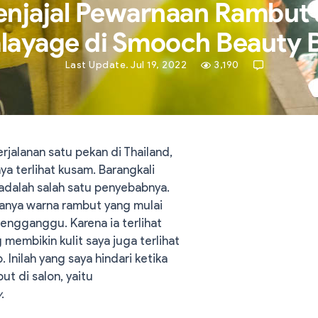
njajal Pewarnaan Rambut 
layage di Smooch Beauty 
Last Update. Jul 19, 2022
3,190
rjalanan satu pekan di Thailand,
a terlihat kusam. Barangkali
 adalah salah satu penyebabnya.
anya warna rambut yang mulai
mengganggu. Karena ia terlihat
membikin kulit saya juga terlihat
 Inilah yang saya hindari ketika
ut di salon, yaitu
y
.