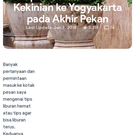
Kekinian ke Yogyakarta
pada Akhir Pekan
Last Update. Jan 3, 2018
3,318
16
Banyak
pertanyaan dan
permintaan
masuk ke kotak
pesan saya
mengenai tips
liburan hemat
atau tips agar
bisa liburan
terus.
Keduanya