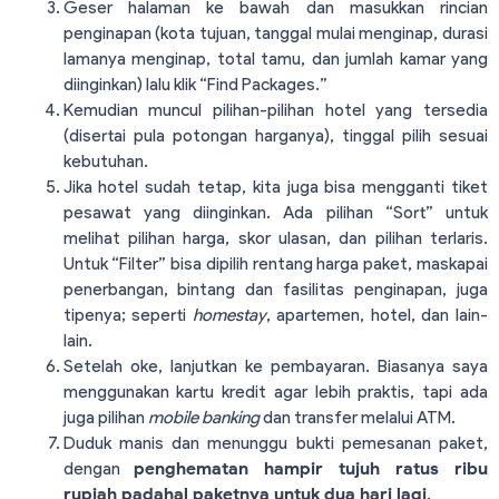
Geser halaman ke bawah dan masukkan rincian
penginapan (kota tujuan, tanggal mulai menginap, durasi
lamanya menginap, total tamu, dan jumlah kamar yang
diinginkan) lalu klik “Find Packages.”
Kemudian muncul pilihan-pilihan hotel yang tersedia
(disertai pula potongan harganya), tinggal pilih sesuai
kebutuhan.
Jika hotel sudah tetap, kita juga bisa mengganti tiket
pesawat yang diinginkan. Ada pilihan “Sort” untuk
melihat pilihan harga, skor ulasan, dan pilihan terlaris.
Untuk “Filter” bisa dipilih rentang harga paket, maskapai
penerbangan, bintang dan fasilitas penginapan, juga
tipenya; seperti
homestay
, apartemen, hotel, dan lain-
lain.
Setelah oke, lanjutkan ke pembayaran. Biasanya saya
menggunakan kartu kredit agar lebih praktis, tapi ada
juga pilihan
mobile banking
dan transfer melalui ATM.
Duduk manis dan menunggu bukti pemesanan paket,
dengan
penghematan hampir tujuh ratus ribu
rupiah padahal paketnya untuk dua hari lagi
.